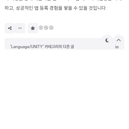
하고, 성공적인 앱 등록 경험을 쌓을 수 있을 것입니다.
구
독
하
기
테
상
'Language/UNITY' 카테고리의 다른 글
마
단
으
[UNITY] 빌드 시 IL2CPP.exe 에러
로
[UNITY] 안드로이드 12(API LEVEL 31) 빌드 시 블루투스 앱 강제종료
유니티엔진 창 여러개 띄우기
유니티엔진과 비쥬얼스튜디오 연결하자 UnityVS
멱군