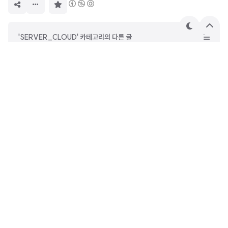
구
독
하
기
테
상
'SERVER_CLOUD' 카테고리의 다른 글
마
단
으
Apache Tomcat의 Host Manager 아이디와 비밀번호 설정 및 세션 종료 방법
로
AWS Elastic IP address 한도 초과 해결 방법1
PositiveSSL, EssentialSSL, Domain, Wildcard 어떤 SSL 인증서를 선택할까?
AWS EC2 인스턴스 종료 방지하는 방법
멱군
IT 업계에서 개발자로 일하고 있습니다. 다양한 프로그래밍 언어
의 코드 문제 해결과 IT 최신 트렌드를 다룹니다. Python부터 J
ava까지, 초보자와 전문가 모두에게 필요한 정보를 제공하며, I